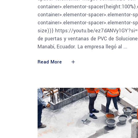
container>.elementor-spacer{height:100%}.
container>.elementor-spacer>.elementor-sp
container>.elementor-spacer>.elementor-spa
size))} https://youtu.be/ez7dANVy1GY?si=
de puertas y ventanas de PVC de Soluciones
Manabí, Ecuador. La empresa llegó al
Read More