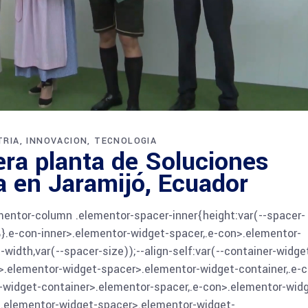
TRIA
INNOVACION
TECNOLOGIA
era planta de Soluciones
a en Jaramijó, Ecuador
ementor-column .elementor-spacer-inner{height:var(--spacer-
}.e-con-inner>.elementor-widget-spacer,.e-con>.elementor-
width,var(--spacer-size));--align-self:var(--container-widge
nner>.elementor-widget-spacer>.elementor-widget-container,.e-
-widget-container>.elementor-spacer,.e-con>.elementor-wid
>.elementor-widget-spacer>.elementor-widget-