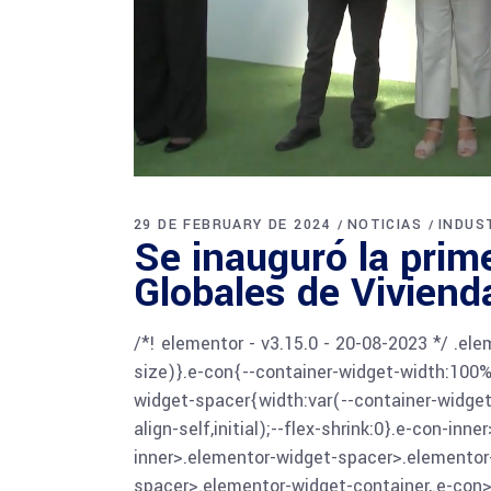
29 DE FEBRUARY DE 2024
NOTICIAS
INDUS
Se inauguró la prim
Globales de Viviend
/*! elementor - v3.15.0 - 20-08-2023 */ .el
size)}.e-con{--container-widget-width:100%
widget-spacer{width:var(--container-widget-
align-self,initial);--flex-shrink:0}.e-con-i
inner>.elementor-widget-spacer>.elementor
spacer>.elementor-widget-container,.e-con