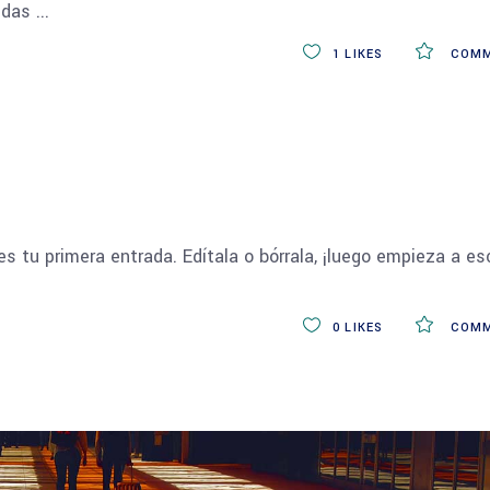
endas
1
LIKES
COMM
 tu primera entrada. Edítala o bórrala, ¡luego empieza a esc
0
LIKES
COMM