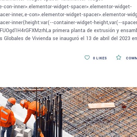
e-con-inner>.elementor-widget-spacer>.elementor-widget-
acer-inner,.e-con>.elementor-widget-spacer>.elementor-wid
cer-inner{height:var(--container-widget-height,var(--spacer
FUOgd1H4rGFXMzrhLa primera planta de extrusión y ensamb
 Globales de Vivienda se inauguró el 13 de abril del 2023 e
0
LIKES
COMM