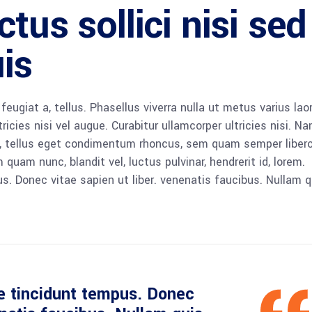
tus sollici nisi sed
is
 feugiat a, tellus. Phasellus viverra nulla ut metus varius lao
icies nisi vel augue. Curabitur ullamcorper ultricies nisi. N
 tellus eget condimentum rhoncus, sem quam semper libero,
am nunc, blandit vel, luctus pulvinar, hendrerit id, lorem.
. Donec vitae sapien ut liber. venenatis faucibus. Nullam q
e tincidunt tempus. Donec