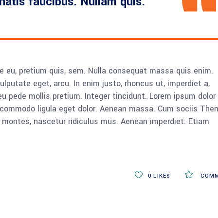
enatis faucibus. Nullam quis.
ue eu, pretium quis, sem. Nulla consequat massa quis enim.
vulputate eget, arcu. In enim justo, rhoncus ut, imperdiet a,
eu pede mollis pretium. Integer tincidunt. Lorem ipsum dolor 
n commodo ligula eget dolor. Aenean massa. Cum sociis The
 montes, nascetur ridiculus mus. Aenean imperdiet. Etiam
0
LIKES
COMM