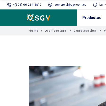
+(593) 96 284 4817
comercial@sgv.com.ec
Lun 
Productos
Home
/
Architecture
/
Construction
/
V