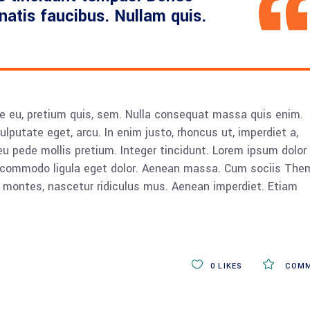
enatis faucibus. Nullam quis.
ue eu, pretium quis, sem. Nulla consequat massa quis enim.
vulputate eget, arcu. In enim justo, rhoncus ut, imperdiet a,
eu pede mollis pretium. Integer tincidunt. Lorem ipsum dolor 
n commodo ligula eget dolor. Aenean massa. Cum sociis The
 montes, nascetur ridiculus mus. Aenean imperdiet. Etiam
0
LIKES
COMM