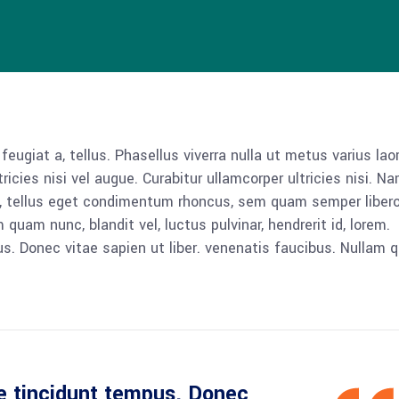
 feugiat a, tellus. Phasellus viverra nulla ut metus varius lao
icies nisi vel augue. Curabitur ullamcorper ultricies nisi. N
 tellus eget condimentum rhoncus, sem quam semper libero,
am nunc, blandit vel, luctus pulvinar, hendrerit id, lorem.
. Donec vitae sapien ut liber. venenatis faucibus. Nullam q
e tincidunt tempus. Donec