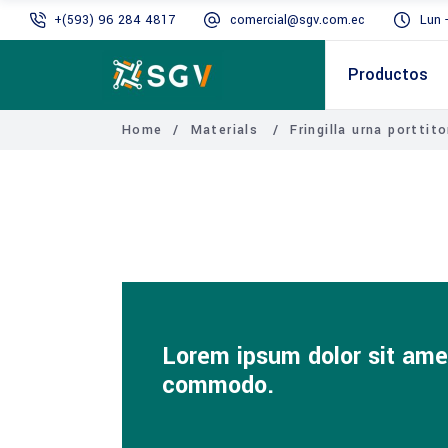
+(593) 96 284 4817
comercial@sgv.com.ec
Lun 
Productos
Home
/
Materials
/
Fringilla urna porttito
Lorem ipsum dolor sit amet
commodo.