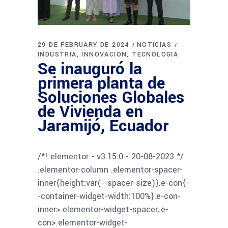
29 DE FEBRUARY DE 2024
NOTICIAS
INDUSTRIA
INNOVACION
TECNOLOGIA
Se inauguró la
primera planta de
Soluciones Globales
de Vivienda en
Jaramijó, Ecuador
/*! elementor - v3.15.0 - 20-08-2023 */
.elementor-column .elementor-spacer-
inner{height:var(--spacer-size)}.e-con{-
-container-widget-width:100%}.e-con-
inner>.elementor-widget-spacer,.e-
con>.elementor-widget-