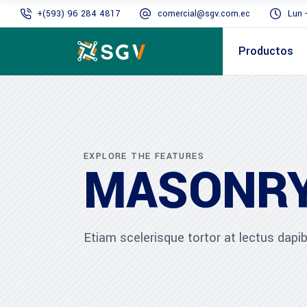
+(593) 96 284 4817
comercial@sgv.com.ec
Lun 
Productos
EXPLORE THE FEATURES
MASONR
Etiam scelerisque tortor at lectus dap