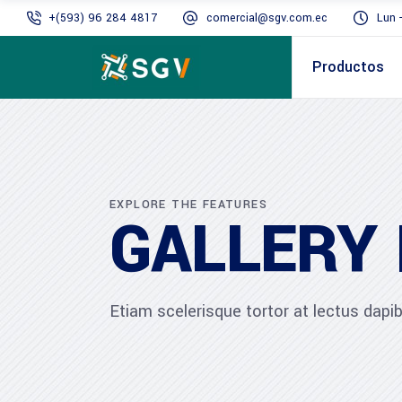
+(593) 96 284 4817
comercial@sgv.com.ec
Lun 
Productos
EXPLORE THE FEATURES
GALLERY 
Etiam scelerisque tortor at lectus dap